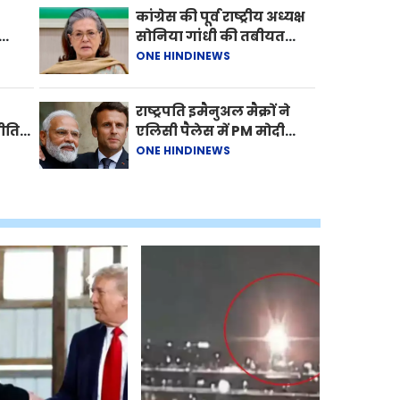
रुपये, यहां देखें लेटेस्ट अपडेट
कांग्रेस की पूर्व राष्ट्रीय अध्यक्ष
सोनिया गांधी की तबीयत
"धरती
बिगड़ी, सर गंगाराम अस्पताल
ONE HINDINEWS
में भर्ती
राष्ट्रपति इमैनुअल मैक्रों ने
नीति
एलिसी पैलेस में PM मोदी
़ावा
का किया जोरदार स्वागत
ONE HINDINEWS