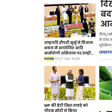
दिख
को शुभकामनाएं दीं। साथ ही
प्रधानमंत्री नरेंद्र मोदी ने सभी
बद
श्रद्धालुओं की समृद्धि क
आन
हिन्दू धर
में ऐसा 
राष्ट्रपति द्रौपदी मुर्मु ने विज्ञान
मुश्किल
भवन में आयोजित आदि
LIFESTY
कर्मयोगी अभियान पर राष्ट्रीय
कॉन्क्लेव में मध्यप्रदेश को
HOME
Fri,17 Oct 2025
सम्मानित किया
MP की बेटी त्रिशा तावड़े को
पीएम मोदी ने किया