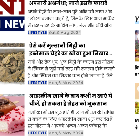
अपनाये अश्वगंधा; जाने इसके फायदे
अपने चेहरे के साथ-साथ पूरे शरीर को साफ और
Y
ग्लोइंग बनाना चाहते हैं, जिसके लिए आज मार्केट
में तरह-तरह के बाथिंग सोप, जेल और बॉडी वॉश
उपल्ब्ध हैं। लेकिन इन केमिकल वाले प्रॉडक्ट के
LIFESTYLE
Sat,3 Aug 2024
अवाला अगर हम कहें कि आ
ऐसे करें मुल्तानी मिट्टी का
इस्तेमाल चेहरे का खोया हुआ निखार
लौट आएगा
गर्मी और तेज धूप, धूल मिट्टी के कारण इस मौसम
चि
में स्किन से जुड़ी कई तरह की समस्या होने लगती
म 
हैं और स्किन का निखार कम होने लगता है. ऐसे
न 
में मुल्तानी मिट्टी में इन चीजों को मिलाकर लगाने
LIFESTYLE
Mon,6 May 2024
का
से स्किन को ग्लो
आइस्क्रीम खाने के बाद कभी न खाएं ये
सम
चीजें, हो सकता है सेहत को नुकसान
गर्मी का मौसम शुरू होते ही लोग मौसम की तपिश
से बचने के लिए आइस्क्रीम खाना शुरू कर देते हैं.
MP
इस मौसम में आपको अलग अलग फ्लेवर के
ड़
आइस्क्रीम मिल जाएंगे. गर्मी के मौसम में खाने के
LIFESTYLE
Mon,6 May 2024
म्