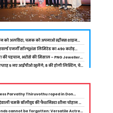
पन को अलविदा, चमक को अपनाओ स्ट्रीक्स शाइन
 सीरम का नया टीवीसी ‘फ्रिज गॉन, स्‍मूद शाइन ऑन’
र्ल्ड एनर्जी सॉल्यूशंस लिमिटेड का 490 करोड़
ॉन्च, ब्रांड एंबेसडर बनीं लोकप्रिय अभिनेत्री सारा अली
O 23 सितंबर से खुलेगा- निवेश का बड़ा मौका!
धता की पहचान, भरोसे की मिसाल – PNG Jewellers
ure Price Offer, अब हर ग्राहक के लिए!
्ताह 5 नए आईपीओ खुलेंगे, 8 की होगी लिस्टिंग, चेक
लिस्ट
ess Parvathy Thiruvothu roped in Don
thara's upcoming film
िवाली चमकें बॉलीवुड की फैशनिस्टा शीना चोहान के
इल में – जानिए उनके 5 फैशनेबल लुक्स!
nds cannot be forgotten: Versatile Actress