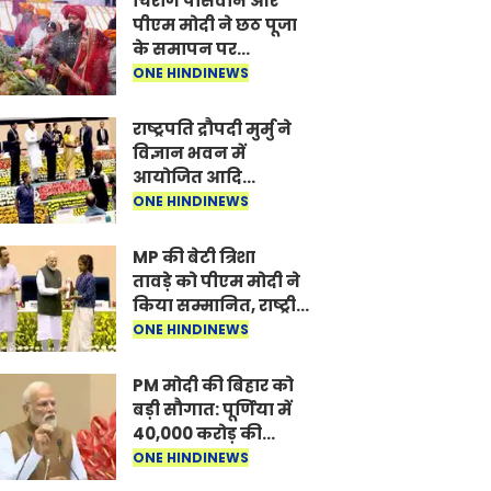
चिराग पासवान और
पीएम मोदी ने छठ पूजा
के समापन पर
देशवासियों को दी
ONE HINDINEWS
शुभकामनाएं, छठी मैया
से देश की समृद्धि की
राष्ट्रपति द्रौपदी मुर्मु ने
कामना की
विज्ञान भवन में
आयोजित आदि
कर्मयोगी अभियान पर
ONE HINDINEWS
राष्ट्रीय कॉन्क्लेव में
मध्यप्रदेश को सम्मानित
MP की बेटी त्रिशा
किया
तावड़े को पीएम मोदी ने
किया सम्मानित, राष्ट्रीय
स्तर पर लहराया कौशल
ONE HINDINEWS
विकास का परचम
PM मोदी की बिहार को
बड़ी सौगात: पूर्णिया में
40,000 करोड़ की
विकास परियोजनाओं का
ONE HINDINEWS
करेंगे लोकार्पण, एयर