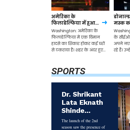
अमेरिका के
डोनाल्ड 
फिलाडेल्फिया में हुआ
मस्क को
प्लेन हादसा, घरों पर
बड़ी जिम
Washington: अमेरिका के
Washing
गिरा विमान का मलबा,
जुटे दि
फिलाडेल्फिया में एक विमान
के सीईओ
आग का गोला
हादसे का शिकार होकर कई घरों
अपने नए 
बना इलाका
से टकराया है। शहर के अंदर हुए
रहे हैं। उन
विमान हादसे में कई लोगों के मारे
सरकार म
जाने की आशंका है। हादसे की
बनाकर जिम्
SPORTS
भयावह तस्वीरें सामने आई हैं, जिस
डिपार्टमे
Dr. Shrikant
Lata Eknath
Shinde
hosted the
The launch of the 2nd
second
season saw the presence of