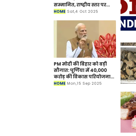
सम्मानित, राष्ट्रीय स्तर पर
लहराया कौशल विकास का
HOME
Sat,4 Oct 2025
परचम
PM मोदी की बिहार को बड़ी
सौगात: पूर्णिया में 40,000
करोड़ की विकास परियोजनाओं
का करेंगे लोकार्पण, एयर
HOME
Mon,15 Sep 2025
कनेक्टिविटी का नया युग शुरू