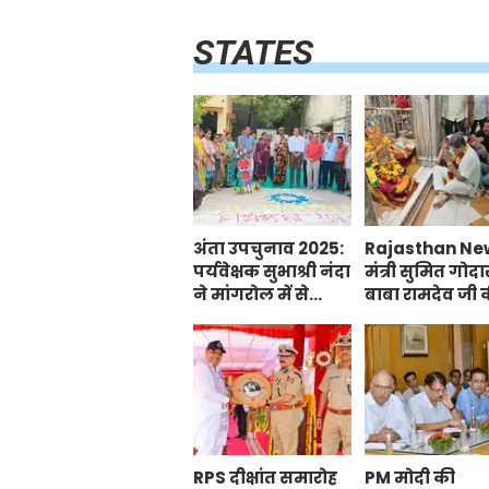
STATES
अंता उपचुनाव 2025:
Rajasthan Ne
पर्यवेक्षक सुभाश्री नंदा
मंत्री सुमित गोदा
ने मांगरोल में सेल्फी
बाबा रामदेव जी 
प्वाइंट का
समाधि के किए
किया शुभारंभ, शत-
दर्शन, प्रदेश की
प्रतिशत मतदान का
खुशहाली की का
दिया संदेश
RPS दीक्षांत समारोह
PM मोदी की