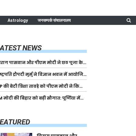
Astrology
जनसम्पर्क संचालनालय
ATEST NEWS
िराग पासवान और पीएम मोदी ने छठ पूजा के
मापन पर देशवासियों को दी
ष्ट्रपति द्रौपदी मुर्मु ने विज्ञान भवन में आयोजित
भकामनाएं, छठी मैया से देश की समृद्धि की
ि कर्मयोगी अभियान पर राष्ट्रीय कॉन्क्लेव में
ामना की
 की बेटी त्रिशा तावड़े को पीएम मोदी ने किया
्यप्रदेश को सम्मानित किया
्मानित, राष्ट्रीय स्तर पर लहराया कौशल
 मोदी की बिहार को बड़ी सौगात: पूर्णिया में
िकास का परचम
0,000 करोड़ की विकास परियोजनाओं का
ेंगे लोकार्पण, एयर कनेक्टिविटी का नया युग
रू
FEATURED