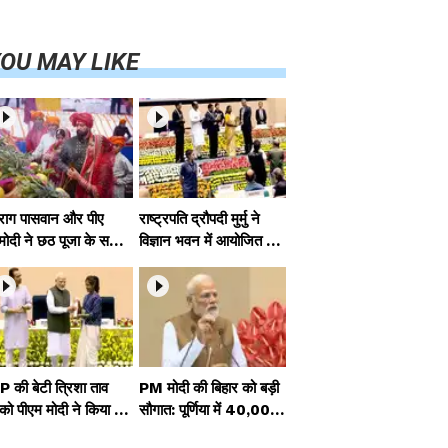
कनेक्टिविटी का नया
युग शुरू
OU MAY LIKE
राग पासवान और पीए
राष्ट्रपति द्रौपदी मुर्मु ने
मोदी ने छठ पूजा के समाप
विज्ञान भवन में आयोजित आ
पर देशवासियों को दी शुभ
दि कर्मयोगी अभियान पर
मनाएं, छठी मैया से देश की
राष्ट्रीय कॉन्क्लेव में मध्यप्र
ृद्धि की कामना की
देश को सम्मानित किया
 की बेटी त्रिशा ताव
PM मोदी की बिहार को बड़ी
े को पीएम मोदी ने किया स
सौगात: पूर्णिया में 40,000
मानित, राष्ट्रीय स्तर पर ल
करोड़ की विकास परियोज