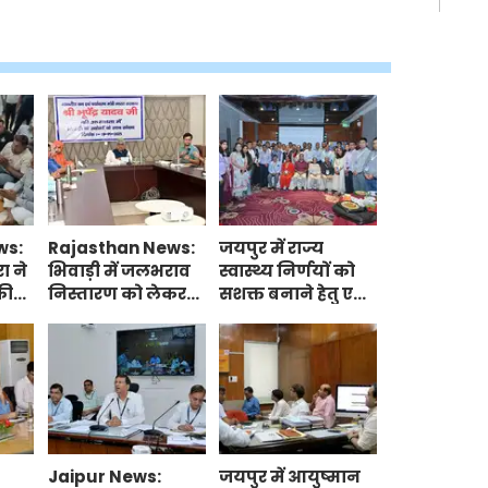
बाद अधिकतर लोग मीठे में
हर
च
ws:
Rajasthan News:
जयपुर में राज्य
रा ने
भिवाड़ी में जलभराव
स्वास्थ्य निर्णयों को
की
निस्तारण को लेकर
सशक्त बनाने हेतु एम्स
केंद्रीय पर्यावरण मंत्री
जोधपुर द्वारा परामर्श
यादव ने की
कार्यशाला
मना
उद्योगपतियों से
आयोजित, शिक्षाविद
चर्चा, औद्योगिक
और विशेषज्ञों ने लिया
उपयोग करने के दिए
भाग
निर्देश
Jaipur News:
जयपुर में आयुष्मान