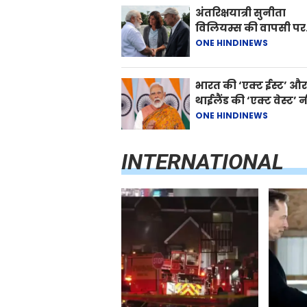
अंतरिक्षयात्री सुनीता
विलियम्स की वापसी पर
पीएम मोदी ने दी बधाई, 
ONE HINDINEWS
ने आपको याद किया"
भारत की ‘एक्ट ईस्ट’ और
थाईलैंड की ‘एक्ट वेस्ट’ 
पारस्परिक समृद्धि को बढ
ONE HINDINEWS
देती हैं: पीएम मोदी
INTERNATIONAL