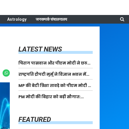
Astrology
जनसम्पर्क संचालनालय
LATEST NEWS
चिराग पासवान और पीएम मोदी ने छठ
पूजा के समापन पर देशवासियों को दी
राष्ट्रपति द्रौपदी मुर्मु ने विज्ञान भवन में
शुभकामनाएं, छठी मैया से देश की समृद्धि
आयोजित आदि कर्मयोगी अभियान पर
की कामना की
MP की बेटी त्रिशा तावड़े को पीएम मोदी ने
राष्ट्रीय कॉन्क्लेव में मध्यप्रदेश को
किया सम्मानित, राष्ट्रीय स्तर पर लहराया
सम्मानित किया
PM मोदी की बिहार को बड़ी सौगात:
कौशल विकास का परचम
पूर्णिया में 40,000 करोड़ की विकास
परियोजनाओं का करेंगे लोकार्पण, एयर
कनेक्टिविटी का नया युग शुरू
FEATURED