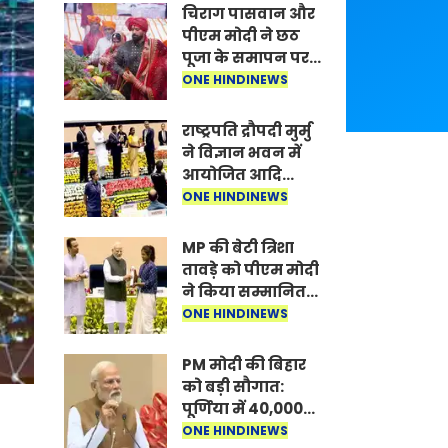
चिराग पासवान और
पीएम मोदी ने छठ
पूजा के समापन पर
देशवासियों को दी
ONE HINDINEWS
शुभकामनाएं, छठी
मैया से देश की
राष्ट्रपति द्रौपदी मुर्मु
समृद्धि की
ने विज्ञान भवन में
कामना की
आयोजित आदि
कर्मयोगी अभियान
ONE HINDINEWS
पर राष्ट्रीय कॉन्क्लेव
में मध्यप्रदेश को
MP की बेटी त्रिशा
सम्मानित किया
तावड़े को पीएम मोदी
ने किया सम्मानित,
राष्ट्रीय स्तर पर
ONE HINDINEWS
लहराया कौशल
विकास का परचम
PM मोदी की बिहार
को बड़ी सौगात:
पूर्णिया में 40,000
करोड़ की विकास
ONE HINDINEWS