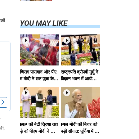
परियोजनाओं का
करेंगे लोकार्पण,
एयर कनेक्टिविटी
 की
का नया युग शुरू
YOU MAY LIKE
चिराग पासवान और पीए
राष्ट्रपति द्रौपदी मुर्मु ने
म मोदी ने छठ पूजा के स
विज्ञान भवन में आयोजित
मापन पर देशवासियों को
आदि कर्मयोगी अभियान
दी शुभकामनाएं, छठी
पर राष्ट्रीय कॉन्क्लेव में
मैया से देश की समृद्धि की
मध्यप्रदेश को सम्मानित
कामना की
किया
म
MP की बेटी त्रिशा ताव
PM मोदी की बिहार को
ली,
ड़े को पीएम मोदी ने किया
बड़ी सौगात: पूर्णिया में 4
सम्मानित, राष्ट्रीय स्तर
0,000 करोड़ की