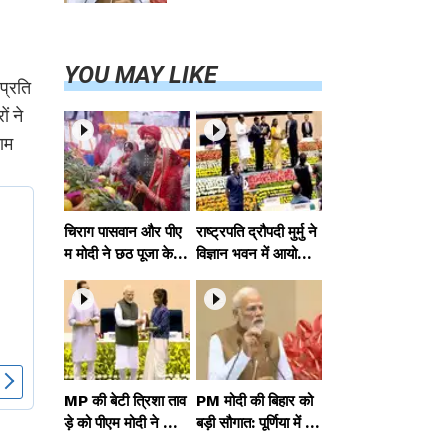
परियोजनाओं का
करेंगे लोकार्पण,
एयर कनेक्टिविटी
का नया युग शुरू
YOU MAY LIKE
प्रति
ं ने
ाम
चिराग पासवान और पीए
राष्ट्रपति द्रौपदी मुर्मु ने
म मोदी ने छठ पूजा के स
विज्ञान भवन में आयोजित
मापन पर देशवासियों को
आदि कर्मयोगी अभियान
दी शुभकामनाएं, छठी
पर राष्ट्रीय कॉन्क्लेव में
मैया से देश की समृद्धि की
मध्यप्रदेश को सम्मानित
कामना की
किया
MP की बेटी त्रिशा ताव
PM मोदी की बिहार को
ड़े को पीएम मोदी ने किया
बड़ी सौगात: पूर्णिया में 4
सम्मानित, राष्ट्रीय स्तर
0,000 करोड़ की