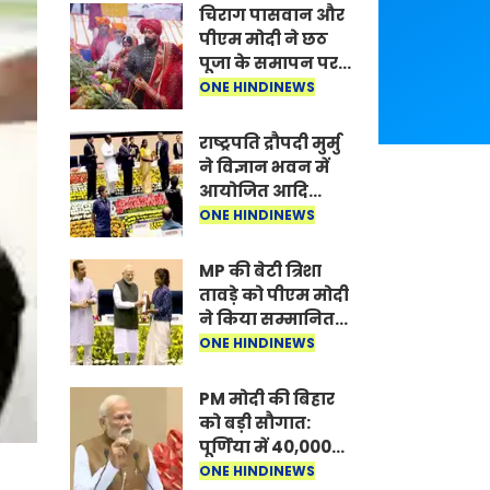
चिराग पासवान और
पीएम मोदी ने छठ
पूजा के समापन पर
देशवासियों को दी
ONE HINDINEWS
शुभकामनाएं, छठी
मैया से देश की
राष्ट्रपति द्रौपदी मुर्मु
समृद्धि की
ने विज्ञान भवन में
कामना की
आयोजित आदि
कर्मयोगी अभियान
ONE HINDINEWS
पर राष्ट्रीय कॉन्क्लेव
में मध्यप्रदेश को
MP की बेटी त्रिशा
सम्मानित किया
तावड़े को पीएम मोदी
ने किया सम्मानित,
राष्ट्रीय स्तर पर
ONE HINDINEWS
लहराया कौशल
विकास का परचम
PM मोदी की बिहार
को बड़ी सौगात:
पूर्णिया में 40,000
करोड़ की विकास
ONE HINDINEWS