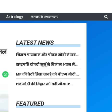
Astrology
जनसम्पर्क संचालनालय
LATEST NEWS
ीजल
चिराग पासवान और पीएम मोदी ने छठ
पूजा के समापन पर देशवासियों को दी
राष्ट्रपति द्रौपदी मुर्मु ने विज्ञान भवन में
शुभकामनाएं, छठी मैया से देश की समृद्धि
आयोजित आदि कर्मयोगी अभियान पर
की कामना की
MP की बेटी त्रिशा तावड़े को पीएम मोदी ने
राष्ट्रीय कॉन्क्लेव में मध्यप्रदेश को
किया सम्मानित, राष्ट्रीय स्तर पर लहराया
सम्मानित किया
PM मोदी की बिहार को बड़ी सौगात:
कौशल विकास का परचम
पूर्णिया में 40,000 करोड़ की विकास
परियोजनाओं का करेंगे लोकार्पण, एयर
कनेक्टिविटी का नया युग शुरू
FEATURED