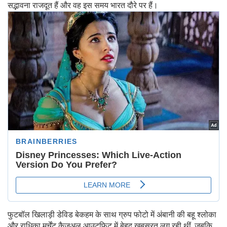
सद्भावना राजदूत हैं और वह इस समय भारत दौरे पर हैं।
फुटबॉल खिलाड़ी डेविड बेकहम के साथ ग्रुप फोटो में अंबानी की बहू श्लोका
और राधिका मर्चेंट कैजुअल आउटफिट में बेहद खूबसूरत लग रही थीं, जबकि