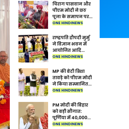
चिराग पासवान और
पीएम मोदी ने छठ
पूजा के समापन पर
देशवासियों को दी
ONE HINDINEWS
शुभकामनाएं, छठी
मैया से देश की
राष्ट्रपति द्रौपदी मुर्मु
समृद्धि की
ने विज्ञान भवन में
कामना की
आयोजित आदि
कर्मयोगी अभियान
ONE HINDINEWS
पर राष्ट्रीय कॉन्क्लेव
में मध्यप्रदेश को
MP की बेटी त्रिशा
सम्मानित किया
तावड़े को पीएम मोदी
ने किया सम्मानित,
राष्ट्रीय स्तर पर
ONE HINDINEWS
लहराया कौशल
विकास का परचम
PM मोदी की बिहार
को बड़ी सौगात:
पूर्णिया में 40,000
करोड़ की विकास
ONE HINDINEWS