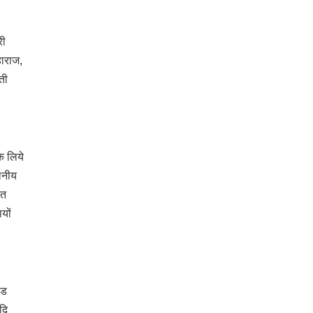
री
हाराज,
ती
के लिये
थानीय
ित
यों
ीड
दि