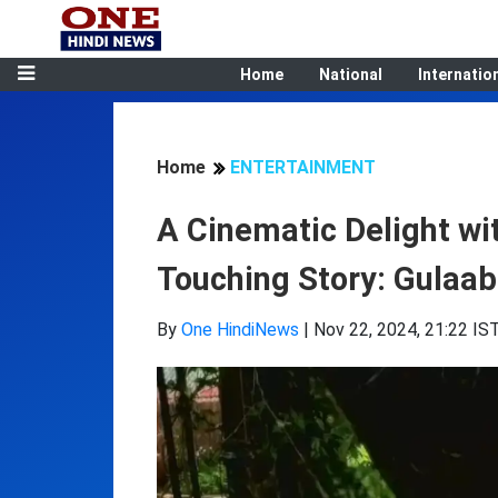
Home
National
Internatio
Home
ENTERTAINMENT
A Cinematic Delight wi
Touching Story: Gulaab
By
One HindiNews
|
Nov 22, 2024, 21:22 IS