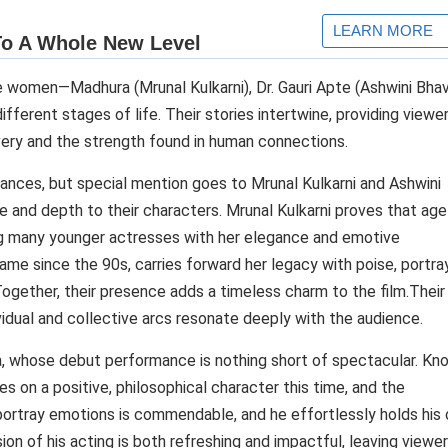
e women—Madhura (Mrunal Kulkarni), Dr. Gauri Apte (Ashwini Bhav
fferent stages of life. Their stories intertwine, providing viewe
very and the strength found in human connections.
mances, but special mention goes to Mrunal Kulkarni and Ashwini
and depth to their characters. Mrunal Kulkarni proves that age 
ing many younger actresses with her elegance and emotive
me since the 90s, carries forward her legacy with poise, portra
Together, their presence adds a timeless charm to the film.Their
vidual and collective arcs resonate deeply with the audience.
ya, whose debut performance is nothing short of spectacular. Kn
kes on a positive, philosophical character this time, and the
o portray emotions is commendable, and he effortlessly holds his
n of his acting is both refreshing and impactful, leaving viewe