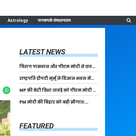
Astrology
जनसम्पर्क संचालनालय
LATEST NEWS
चिराग पासवान और पीएम मोदी ने छठ
पूजा के समापन पर देशवासियों को दी
राष्ट्रपति द्रौपदी मुर्मु ने विज्ञान भवन में
शुभकामनाएं, छठी मैया से देश की समृद्धि
आयोजित आदि कर्मयोगी अभियान पर
की कामना की
MP की बेटी त्रिशा तावड़े को पीएम मोदी ने
राष्ट्रीय कॉन्क्लेव में मध्यप्रदेश को
किया सम्मानित, राष्ट्रीय स्तर पर लहराया
सम्मानित किया
PM मोदी की बिहार को बड़ी सौगात:
कौशल विकास का परचम
पूर्णिया में 40,000 करोड़ की विकास
परियोजनाओं का करेंगे लोकार्पण, एयर
कनेक्टिविटी का नया युग शुरू
FEATURED