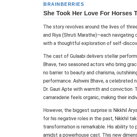
The story revolves around the lives of thre
and Riya (Shruti Marathe)—each navigating di
with a thoughtful exploration of self-disco
The cast of Gulaabi delivers stellar perfor
Bhave, two seasoned actors who bring grace 
no barrier to beauty and charisma, outshin
performance. Ashwini Bhave, a celebrated na
Dr. Gauri Apte with warmth and conviction. 
camaraderie feels organic, making their indi
However, the biggest surprise is Nikkhil Ar
for his negative roles in the past, Nikkhil ta
transformation is remarkable. His ability t
amidst a powerhouse cast. This new dimensio