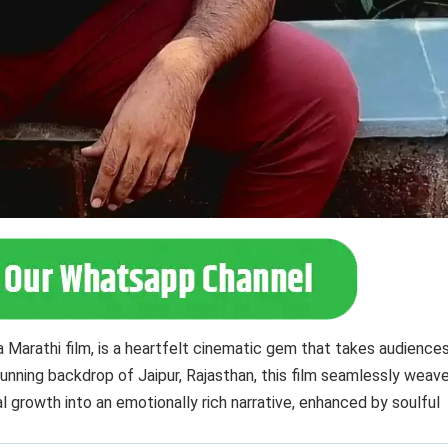
 a Marathi film, is a heartfelt cinematic gem that takes audience
tunning backdrop of Jaipur, Rajasthan, this film seamlessly weav
l growth into an emotionally rich narrative, enhanced by soulful