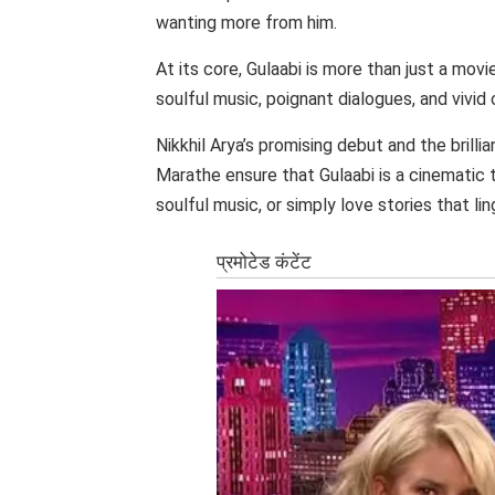
wanting more from him.
At its core, Gulaabi is more than just a mov
soulful music, poignant dialogues, and viv
Nikkhil Arya’s promising debut and the brill
Marathe ensure that Gulaabi is a cinematic t
soulful music, or simply love stories that lin