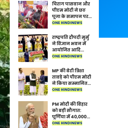
चिराग पासवान और
पीएम मोदी ने छठ
पूजा के समापन पर
देशवासियों को दी
ONE HINDINEWS
शुभकामनाएं, छठी
मैया से देश की
राष्ट्रपति द्रौपदी मुर्मु
समृद्धि की
ने विज्ञान भवन में
कामना की
आयोजित आदि
कर्मयोगी अभियान
ONE HINDINEWS
पर राष्ट्रीय कॉन्क्लेव
में मध्यप्रदेश को
MP की बेटी त्रिशा
सम्मानित किया
तावड़े को पीएम मोदी
ने किया सम्मानित,
राष्ट्रीय स्तर पर
ONE HINDINEWS
लहराया कौशल
विकास का परचम
PM मोदी की बिहार
को बड़ी सौगात:
पूर्णिया में 40,000
करोड़ की विकास
ONE HINDINEWS