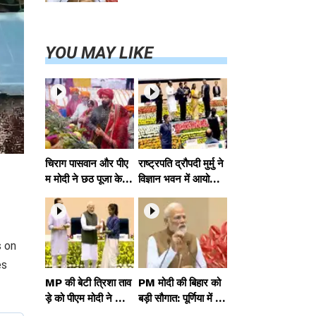
परियोजनाओं का
करेंगे लोकार्पण,
एयर कनेक्टिविटी
का नया युग शुरू
YOU MAY LIKE
चिराग पासवान और पीए
राष्ट्रपति द्रौपदी मुर्मु ने
म मोदी ने छठ पूजा के स
विज्ञान भवन में आयोजित
मापन पर देशवासियों को
आदि कर्मयोगी अभियान
दी शुभकामनाएं, छठी
पर राष्ट्रीय कॉन्क्लेव में
मैया से देश की समृद्धि की
मध्यप्रदेश को सम्मानित
कामना की
किया
s on
es
MP की बेटी त्रिशा ताव
PM मोदी की बिहार को
ड़े को पीएम मोदी ने किया
बड़ी सौगात: पूर्णिया में 4
सम्मानित, राष्ट्रीय स्तर
0,000 करोड़ की