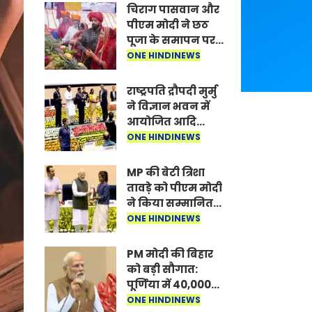
चिराग पासवान और
पीएम मोदी ने छठ
पूजा के समापन पर
देशवासियों को दी
ONE HINDINEWS
शुभकामनाएं, छठी
मैया से देश की
राष्ट्रपति द्रौपदी मुर्मु
समृद्धि की
ने विज्ञान भवन में
कामना की
आयोजित आदि
कर्मयोगी अभियान
ONE HINDINEWS
पर राष्ट्रीय कॉन्क्लेव
में मध्यप्रदेश को
MP की बेटी त्रिशा
सम्मानित किया
तावड़े को पीएम मोदी
ने किया सम्मानित,
राष्ट्रीय स्तर पर
ONE HINDINEWS
लहराया कौशल
विकास का परचम
PM मोदी की बिहार
को बड़ी सौगात:
पूर्णिया में 40,000
करोड़ की विकास
ONE HINDINEWS