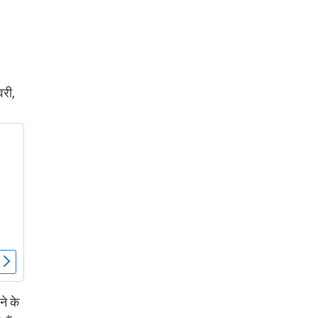
पर लहराया कौशल
विकास परियोजनाओं का
विकास का परचम
करेंगे लोकार्पण, एयर क
नेक्टिविटी का नया युग
शुरू
वरी,
ने के