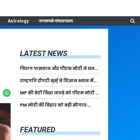
Astrology
जनसम्पर्क संचालनालय
LATEST NEWS
चिराग पासवान और पीएम मोदी ने छठ
पूजा के समापन पर देशवासियों को दी
राष्ट्रपति द्रौपदी मुर्मु ने विज्ञान भवन में
शुभकामनाएं, छठी मैया से देश की समृद्धि
आयोजित आदि कर्मयोगी अभियान पर
की कामना की
MP की बेटी त्रिशा तावड़े को पीएम मोदी ने
राष्ट्रीय कॉन्क्लेव में मध्यप्रदेश को
किया सम्मानित, राष्ट्रीय स्तर पर लहराया
सम्मानित किया
PM मोदी की बिहार को बड़ी सौगात:
कौशल विकास का परचम
पूर्णिया में 40,000 करोड़ की विकास
परियोजनाओं का करेंगे लोकार्पण, एयर
कनेक्टिविटी का नया युग शुरू
FEATURED