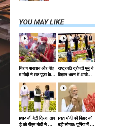
परियोजनाओं का
करेंगे लोकार्पण,
एयर कनेक्टिविटी
का नया युग शुरू
YOU MAY LIKE
चिराग पासवान और पीए
राष्ट्रपति द्रौपदी मुर्मु ने
म मोदी ने छठ पूजा के स
विज्ञान भवन में आयोजित
मापन पर देशवासियों को
आदि कर्मयोगी अभियान
दी शुभकामनाएं, छठी
पर राष्ट्रीय कॉन्क्लेव में
मैया से देश की समृद्धि की
मध्यप्रदेश को सम्मानित
कामना की
किया
MP की बेटी त्रिशा ताव
PM मोदी की बिहार को
ड़े को पीएम मोदी ने किया
बड़ी सौगात: पूर्णिया में 4
सम्मानित, राष्ट्रीय स्तर
0,000 करोड़ की