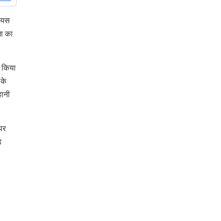
रेयस
मा का
त किया
 के
हानी
पर
ड