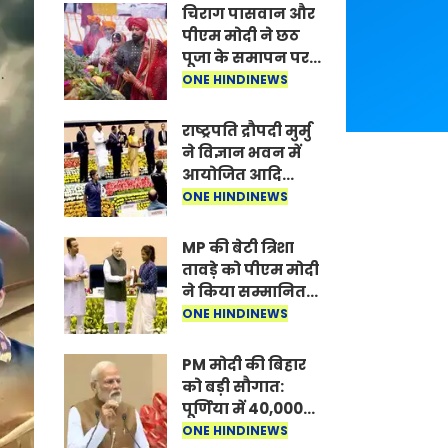
चिराग पासवान और
पीएम मोदी ने छठ
पूजा के समापन पर
देशवासियों को दी
ONE HINDINEWS
शुभकामनाएं, छठी
मैया से देश की
राष्ट्रपति द्रौपदी मुर्मु
समृद्धि की
ने विज्ञान भवन में
कामना की
आयोजित आदि
कर्मयोगी अभियान
ONE HINDINEWS
पर राष्ट्रीय कॉन्क्लेव
में मध्यप्रदेश को
MP की बेटी त्रिशा
सम्मानित किया
तावड़े को पीएम मोदी
ने किया सम्मानित,
राष्ट्रीय स्तर पर
ONE HINDINEWS
लहराया कौशल
विकास का परचम
PM मोदी की बिहार
को बड़ी सौगात:
पूर्णिया में 40,000
करोड़ की विकास
ONE HINDINEWS