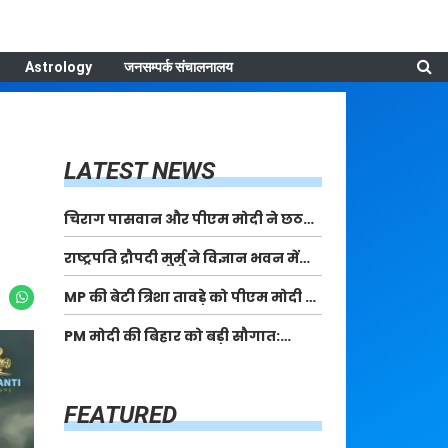
Astrology
जनसम्पर्क संचालनालय
LATEST NEWS
चिराग पासवान और पीएम मोदी ने छठ
पूजा के समापन पर देशवासियों को दी
राष्ट्रपति द्रौपदी मुर्मु ने विज्ञान भवन में
शुभकामनाएं, छठी मैया से देश की समृद्धि
आयोजित आदि कर्मयोगी अभियान पर
की कामना की
MP की बेटी त्रिशा तावड़े को पीएम मोदी ने
राष्ट्रीय कॉन्क्लेव में मध्यप्रदेश को
किया सम्मानित, राष्ट्रीय स्तर पर लहराया
सम्मानित किया
PM मोदी की बिहार को बड़ी सौगात:
कौशल विकास का परचम
पूर्णिया में 40,000 करोड़ की विकास
परियोजनाओं का करेंगे लोकार्पण, एयर
कनेक्टिविटी का नया युग शुरू
FEATURED