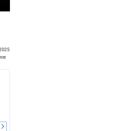
पर लहराया कौशल
विकास परियोजनाओं का
विकास का परचम
करेंगे लोकार्पण, एयर क
नेक्टिविटी का नया युग
शुरू
ल 2025
 मजा