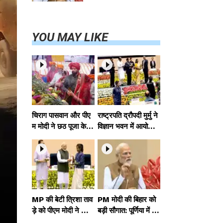
परियोजनाओं का
करेंगे लोकार्पण,
एयर कनेक्टिविटी
का नया युग शुरू
YOU MAY LIKE
चिराग पासवान और पीए
राष्ट्रपति द्रौपदी मुर्मु ने
म मोदी ने छठ पूजा के स
विज्ञान भवन में आयोजित
मापन पर देशवासियों को
आदि कर्मयोगी अभियान
दी शुभकामनाएं, छठी
पर राष्ट्रीय कॉन्क्लेव में
मैया से देश की समृद्धि की
मध्यप्रदेश को सम्मानित
कामना की
किया
MP की बेटी त्रिशा ताव
PM मोदी की बिहार को
ड़े को पीएम मोदी ने किया
बड़ी सौगात: पूर्णिया में 4
सम्मानित, राष्ट्रीय स्तर
0,000 करोड़ की