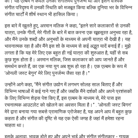
कीं। यह एल्बम न केवल उनका संगीतमय पुनर्जन्म था और इसने वैश्विक
संगीत परिदृश्य में उनकी स्थिति को मजबूत किया बल्कि दुनिया भर के विभिन्न
संगीत चार्टों में शीर्ष स्थान भी हासिल किया।
इस बारे में खुलते हुए, अरमान मलिक ने कहा, “इतने सारे कलाकारों से उनकी
यात्रा, उनके गीतों, मेरे गीतों के बारे में बात करना एक खूबसूरत अनुभव रहा है,
और मैंने उनके शब्दों और अनुभवों के माध्यम से अपनी यात्रा भी देखी है। यह
भावनात्मक रहा है और मैंने इस शो के माध्यम से कई अद्भुत यादें बनाई हैं। मुझे
लगता है कि यह मेरे लिए एक बहुत ही नई यात्रा की शुरुआत है, यहीं से सब
कुछ शुरू होता है। अरमान मलिक, जिस कलाकार को आप जानते हैं और
समर्थन करते हैं, का एक नया युग अब शुरू हो रहा है। एक एल्बम के रूप में
'ओनली जस्ट बेगुन' मेरे लिए पुनर्जन्म जैसा रहा है।''
उन्होंने आगे कहा, “मैंने संगीत उद्योग में लगभग सोलह साल बिताए हैं और
विभिन्न भाषाओं में कई गाने गाए हैं और जबकि मैंने दर्शकों और अपने प्रशंसकों
के लिए विभिन्न शेड्स पेश किए हैं, इस एल्बम के माध्यम से, मेरे पास इस
रचनात्मक आउटलेट को खोलने का अवसर मिला है।” . 'ओनली जस्ट बिगन'
मेरे द्वारा बनाया गया सबसे प्रामाणिक प्रोजेक्ट है, यह अपने आप में बहुत कुछ
कहता है और संगीत की दृष्टि से यह एक ऐसी जगह है जहां मैं हमेशा रहना
चाहता था।
इसके अलावा, भावुक होते हुए और अपने भाई और संगीत संगीतकार - गायक