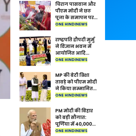
चिराग पासवान और
पीएम मोदी ने छठ
पूजा के समापन पर
देशवासियों को दी
ONE HINDINEWS
शुभकामनाएं, छठी
मैया से देश की
राष्ट्रपति द्रौपदी मुर्मु
समृद्धि की
ने विज्ञान भवन में
कामना की
आयोजित आदि
कर्मयोगी अभियान
ONE HINDINEWS
पर राष्ट्रीय कॉन्क्लेव
में मध्यप्रदेश को
MP की बेटी त्रिशा
सम्मानित किया
तावड़े को पीएम मोदी
ने किया सम्मानित,
राष्ट्रीय स्तर पर
ONE HINDINEWS
लहराया कौशल
विकास का परचम
PM मोदी की बिहार
को बड़ी सौगात:
पूर्णिया में 40,000
करोड़ की विकास
ONE HINDINEWS