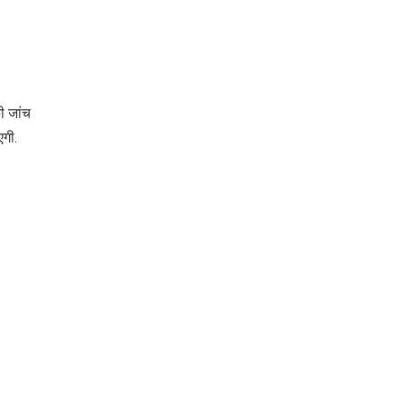
पर लहराया कौशल
विकास परियोजनाओं का
विकास का परचम
करेंगे लोकार्पण, एयर क
नेक्टिविटी का नया युग
शुरू
की जांच
एगी.