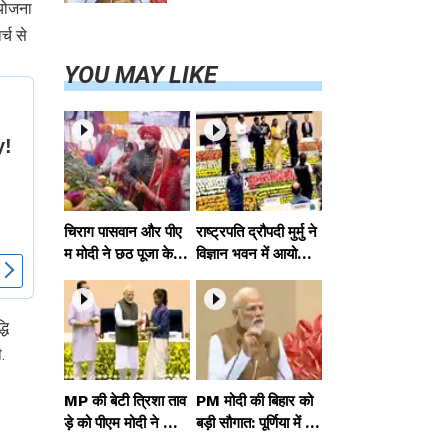
परियोजनाओं का
 योजना
करेंगे लोकार्पण,
्च से
एयर कनेक्टिविटी
का नया युग शुरू
YOU MAY LIKE
चिराग पासवान और पीए
राष्ट्रपति द्रौपदी मुर्मु ने
म मोदी ने छठ पूजा के स
विज्ञान भवन में आयोजित
मापन पर देशवासियों को
आदि कर्मयोगी अभियान
दी शुभकामनाएं, छठी
पर राष्ट्रीय कॉन्क्लेव में
मैया से देश की समृद्धि की
मध्यप्रदेश को सम्मानित
धि
कामना की
किया
.
MP की बेटी त्रिशा ताव
PM मोदी की बिहार को
ड़े को पीएम मोदी ने किया
बड़ी सौगात: पूर्णिया में 4
सम्मानित, राष्ट्रीय स्तर
0,000 करोड़ की