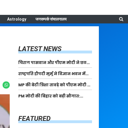
Astrology
जनसम्पर्क संचालनालय
LATEST NEWS
चिराग पासवान और पीएम मोदी ने छठ
पूजा के समापन पर देशवासियों को दी
राष्ट्रपति द्रौपदी मुर्मु ने विज्ञान भवन में
शुभकामनाएं, छठी मैया से देश की समृद्धि
आयोजित आदि कर्मयोगी अभियान पर
की कामना की
MP की बेटी त्रिशा तावड़े को पीएम मोदी ने
राष्ट्रीय कॉन्क्लेव में मध्यप्रदेश को
किया सम्मानित, राष्ट्रीय स्तर पर लहराया
सम्मानित किया
PM मोदी की बिहार को बड़ी सौगात:
कौशल विकास का परचम
पूर्णिया में 40,000 करोड़ की विकास
परियोजनाओं का करेंगे लोकार्पण, एयर
कनेक्टिविटी का नया युग शुरू
FEATURED