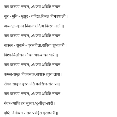
जय कश्यप-नन्दन, ॐ जय अदिति नन्दन।
सुर - मुनि - भूसुर - वन्दित,विमल विभवशाली।
अघ-दल-दलन दिवाकर,दिव्य किरण माली॥
जय कश्यप-नन्दन, ॐ जय अदिति नन्दन।
सकल - सुकर्म - प्रसविता,सविता शुभकारी।
विश्व-विलोचन मोचन,भव-बन्धन भारी॥
जय कश्यप-नन्दन, ॐ जय अदिति नन्दन।
कमल-समूह विकासक,नाशक त्रय तापा।
सेवत साहज हरतअति मनसिज-संतापा॥
जय कश्यप-नन्दन, ॐ जय अदिति नन्दन।
नेत्र-व्याधि हर सुरवर,भू-पीड़ा-हारी।
वृष्टि विमोचन संतत,परहित व्रतधारी॥