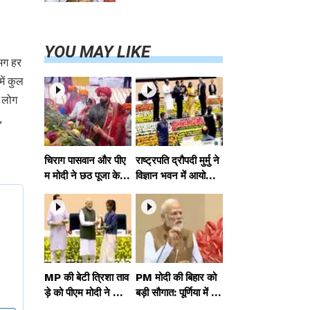
परियोजनाओं का
करेंगे लोकार्पण,
एयर कनेक्टिविटी
का नया युग शुरू
YOU MAY LIKE
गभग हर
में कुल
1 लोग
,
चिराग पासवान और पीए
राष्ट्रपति द्रौपदी मुर्मु ने
म मोदी ने छठ पूजा के स
विज्ञान भवन में आयोजित
मापन पर देशवासियों को
आदि कर्मयोगी अभियान
दी शुभकामनाएं, छठी
पर राष्ट्रीय कॉन्क्लेव में
मैया से देश की समृद्धि की
मध्यप्रदेश को सम्मानित
कामना की
किया
MP की बेटी त्रिशा ताव
PM मोदी की बिहार को
ड़े को पीएम मोदी ने किया
बड़ी सौगात: पूर्णिया में 4
सम्मानित, राष्ट्रीय स्तर
0,000 करोड़ की