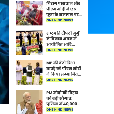
चिराग पासवान और
पीएम मोदी ने छठ
पूजा के समापन पर
देशवासियों को दी
ONE HINDINEWS
शुभकामनाएं, छठी
मैया से देश की
राष्ट्रपति द्रौपदी मुर्मु
समृद्धि की
ने विज्ञान भवन में
कामना की
आयोजित आदि
कर्मयोगी अभियान
ONE HINDINEWS
पर राष्ट्रीय कॉन्क्लेव
में मध्यप्रदेश को
MP की बेटी त्रिशा
सम्मानित किया
तावड़े को पीएम मोदी
ने किया सम्मानित,
राष्ट्रीय स्तर पर
ONE HINDINEWS
लहराया कौशल
विकास का परचम
PM मोदी की बिहार
को बड़ी सौगात:
पूर्णिया में 40,000
करोड़ की विकास
ONE HINDINEWS