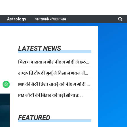
Astrology
जनसम्पर्क संचालनालय
LATEST NEWS
चिराग पासवान और पीएम मोदी ने छठ
पूजा के समापन पर देशवासियों को दी
राष्ट्रपति द्रौपदी मुर्मु ने विज्ञान भवन में
शुभकामनाएं, छठी मैया से देश की समृद्धि
आयोजित आदि कर्मयोगी अभियान पर
की कामना की
MP की बेटी त्रिशा तावड़े को पीएम मोदी ने
राष्ट्रीय कॉन्क्लेव में मध्यप्रदेश को
किया सम्मानित, राष्ट्रीय स्तर पर लहराया
सम्मानित किया
PM मोदी की बिहार को बड़ी सौगात:
कौशल विकास का परचम
पूर्णिया में 40,000 करोड़ की विकास
परियोजनाओं का करेंगे लोकार्पण, एयर
कनेक्टिविटी का नया युग शुरू
FEATURED