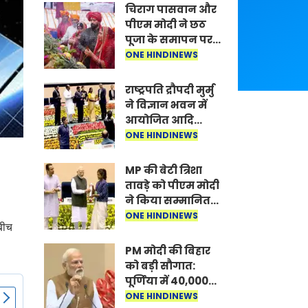
चिराग पासवान और
पीएम मोदी ने छठ
पूजा के समापन पर
देशवासियों को दी
ONE HINDINEWS
शुभकामनाएं, छठी
मैया से देश की
राष्ट्रपति द्रौपदी मुर्मु
समृद्धि की
ने विज्ञान भवन में
कामना की
आयोजित आदि
कर्मयोगी अभियान
ONE HINDINEWS
पर राष्ट्रीय कॉन्क्लेव
में मध्यप्रदेश को
MP की बेटी त्रिशा
सम्मानित किया
तावड़े को पीएम मोदी
ने किया सम्मानित,
राष्ट्रीय स्तर पर
ONE HINDINEWS
 बीच
लहराया कौशल
विकास का परचम
PM मोदी की बिहार
को बड़ी सौगात:
पूर्णिया में 40,000
करोड़ की विकास
ONE HINDINEWS