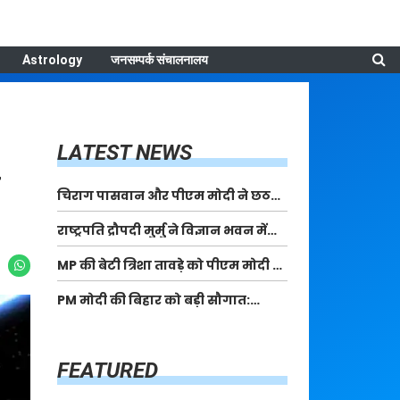
Astrology
जनसम्पर्क संचालनालय
LATEST NEWS
चिराग पासवान और पीएम मोदी ने छठ
पूजा के समापन पर देशवासियों को दी
राष्ट्रपति द्रौपदी मुर्मु ने विज्ञान भवन में
शुभकामनाएं, छठी मैया से देश की समृद्धि
आयोजित आदि कर्मयोगी अभियान पर
की कामना की
MP की बेटी त्रिशा तावड़े को पीएम मोदी ने
राष्ट्रीय कॉन्क्लेव में मध्यप्रदेश को
किया सम्मानित, राष्ट्रीय स्तर पर लहराया
सम्मानित किया
PM मोदी की बिहार को बड़ी सौगात:
कौशल विकास का परचम
पूर्णिया में 40,000 करोड़ की विकास
परियोजनाओं का करेंगे लोकार्पण, एयर
कनेक्टिविटी का नया युग शुरू
FEATURED