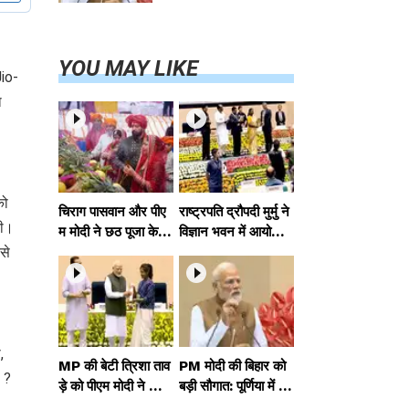
परियोजनाओं का
करेंगे लोकार्पण,
एयर कनेक्टिविटी
का नया युग शुरू
YOU MAY LIKE
Jio-
ा
को
चिराग पासवान और पीए
राष्ट्रपति द्रौपदी मुर्मु ने
की।
म मोदी ने छठ पूजा के स
विज्ञान भवन में आयोजित
मापन पर देशवासियों को
आदि कर्मयोगी अभियान
से
दी शुभकामनाएं, छठी
पर राष्ट्रीय कॉन्क्लेव में
मैया से देश की समृद्धि की
मध्यप्रदेश को सम्मानित
कामना की
किया
,
MP की बेटी त्रिशा ताव
PM मोदी की बिहार को
 ?
ड़े को पीएम मोदी ने किया
बड़ी सौगात: पूर्णिया में 4
सम्मानित, राष्ट्रीय स्तर
0,000 करोड़ की