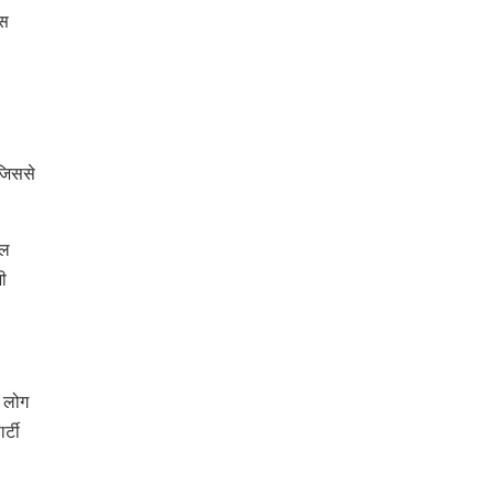
्स
पर लहराया कौशल
विकास परियोजनाओं का
विकास का परचम
करेंगे लोकार्पण, एयर क
नेक्टिविटी का नया युग
शुरू
 जिससे
ाल
भी
ं लोग
र्टी