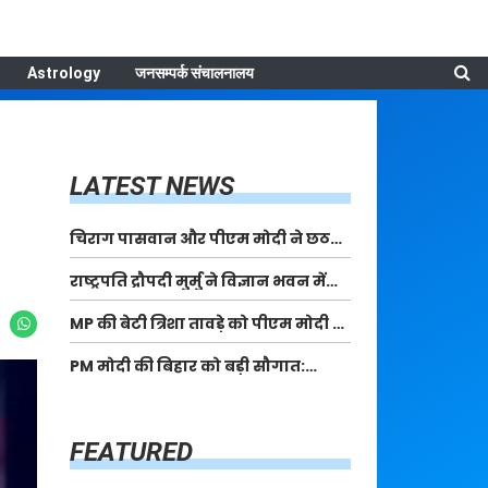
Astrology
जनसम्पर्क संचालनालय
LATEST NEWS
चिराग पासवान और पीएम मोदी ने छठ
पूजा के समापन पर देशवासियों को दी
राष्ट्रपति द्रौपदी मुर्मु ने विज्ञान भवन में
शुभकामनाएं, छठी मैया से देश की समृद्धि
आयोजित आदि कर्मयोगी अभियान पर
की कामना की
MP की बेटी त्रिशा तावड़े को पीएम मोदी ने
राष्ट्रीय कॉन्क्लेव में मध्यप्रदेश को
किया सम्मानित, राष्ट्रीय स्तर पर लहराया
सम्मानित किया
PM मोदी की बिहार को बड़ी सौगात:
कौशल विकास का परचम
पूर्णिया में 40,000 करोड़ की विकास
परियोजनाओं का करेंगे लोकार्पण, एयर
कनेक्टिविटी का नया युग शुरू
FEATURED