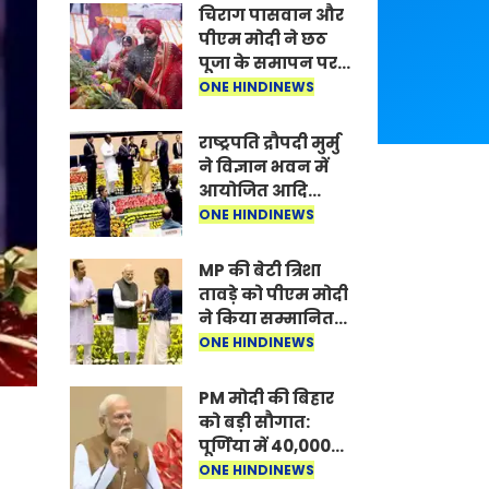
चिराग पासवान और
पीएम मोदी ने छठ
पूजा के समापन पर
देशवासियों को दी
ONE HINDINEWS
शुभकामनाएं, छठी
मैया से देश की
राष्ट्रपति द्रौपदी मुर्मु
समृद्धि की
ने विज्ञान भवन में
कामना की
आयोजित आदि
कर्मयोगी अभियान
ONE HINDINEWS
पर राष्ट्रीय कॉन्क्लेव
में मध्यप्रदेश को
MP की बेटी त्रिशा
सम्मानित किया
तावड़े को पीएम मोदी
ने किया सम्मानित,
राष्ट्रीय स्तर पर
ONE HINDINEWS
लहराया कौशल
विकास का परचम
PM मोदी की बिहार
को बड़ी सौगात:
पूर्णिया में 40,000
करोड़ की विकास
ONE HINDINEWS