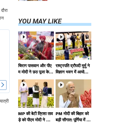
परियोजनाओं का
करेंगे लोकार्पण,
 दौरा
एयर कनेक्टिविटी
रान
का नया युग शुरू
YOU MAY LIKE
चिराग पासवान और पीए
राष्ट्रपति द्रौपदी मुर्मु ने
म मोदी ने छठ पूजा के स
विज्ञान भवन में आयोजित
मापन पर देशवासियों को
आदि कर्मयोगी अभियान
दी शुभकामनाएं, छठी
पर राष्ट्रीय कॉन्क्लेव में
मैया से देश की समृद्धि की
मध्यप्रदेश को सम्मानित
कामना की
किया
यात्री
MP की बेटी त्रिशा ताव
PM मोदी की बिहार को
ड़े को पीएम मोदी ने किया
बड़ी सौगात: पूर्णिया में 4
सम्मानित, राष्ट्रीय स्तर
0,000 करोड़ की