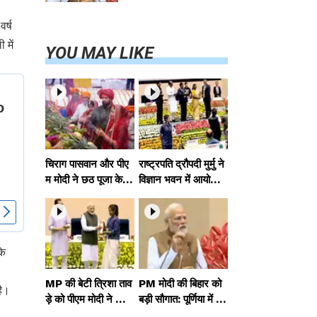
परियोजनाओं का
करेंगे लोकार्पण,
वर्ष
एयर कनेक्टिविटी
 में
का नया युग शुरू
YOU MAY LIKE
चिराग पासवान और पीए
राष्ट्रपति द्रौपदी मुर्मु ने
म मोदी ने छठ पूजा के स
विज्ञान भवन में आयोजित
मापन पर देशवासियों को
आदि कर्मयोगी अभियान
दी शुभकामनाएं, छठी
पर राष्ट्रीय कॉन्क्लेव में
मैया से देश की समृद्धि की
मध्यप्रदेश को सम्मानित
कामना की
किया
के
MP की बेटी त्रिशा ताव
PM मोदी की बिहार को
है।
ड़े को पीएम मोदी ने किया
बड़ी सौगात: पूर्णिया में 4
सम्मानित, राष्ट्रीय स्तर
0,000 करोड़ की