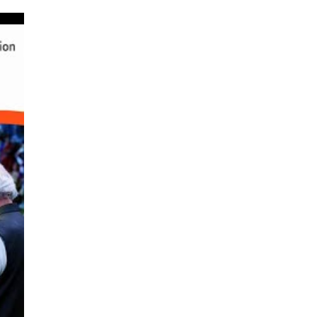
पर लहराया कौशल
विकास परियोजनाओं का
विकास का परचम
करेंगे लोकार्पण, एयर क
नेक्टिविटी का नया युग
शुरू