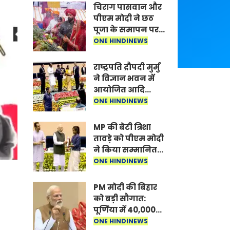
चिराग पासवान और
पीएम मोदी ने छठ
पूजा के समापन पर
देशवासियों को दी
ONE HINDINEWS
शुभकामनाएं, छठी
मैया से देश की
राष्ट्रपति द्रौपदी मुर्मु
समृद्धि की
ने विज्ञान भवन में
कामना की
आयोजित आदि
कर्मयोगी अभियान
ONE HINDINEWS
पर राष्ट्रीय कॉन्क्लेव
में मध्यप्रदेश को
MP की बेटी त्रिशा
सम्मानित किया
तावड़े को पीएम मोदी
ने किया सम्मानित,
राष्ट्रीय स्तर पर
ONE HINDINEWS
लहराया कौशल
विकास का परचम
PM मोदी की बिहार
को बड़ी सौगात:
पूर्णिया में 40,000
करोड़ की विकास
ONE HINDINEWS