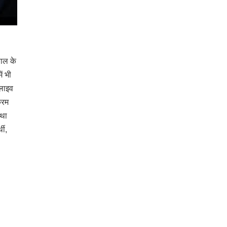
पाल के
ें भी
 लाइव
्रम
्था
थी,