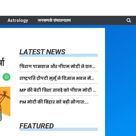
Astrology
जनसम्पर्क संचालनालय
LATEST NEWS
चा
चिराग पासवान और पीएम मोदी ने छठ
पूजा के समापन पर देशवासियों को दी
राष्ट्रपति द्रौपदी मुर्मु ने विज्ञान भवन में
शुभकामनाएं, छठी मैया से देश की समृद्धि
आयोजित आदि कर्मयोगी अभियान पर
की कामना की
MP की बेटी त्रिशा तावड़े को पीएम मोदी ने
राष्ट्रीय कॉन्क्लेव में मध्यप्रदेश को
किया सम्मानित, राष्ट्रीय स्तर पर लहराया
सम्मानित किया
PM मोदी की बिहार को बड़ी सौगात:
कौशल विकास का परचम
पूर्णिया में 40,000 करोड़ की विकास
परियोजनाओं का करेंगे लोकार्पण, एयर
कनेक्टिविटी का नया युग शुरू
FEATURED