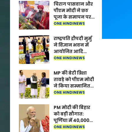
चिराग पासवान और
पीएम मोदी ने छठ
पूजा के समापन पर
देशवासियों को दी
ONE HINDINEWS
शुभकामनाएं, छठी
मैया से देश की
राष्ट्रपति द्रौपदी मुर्मु
समृद्धि की
ने विज्ञान भवन में
कामना की
आयोजित आदि
कर्मयोगी अभियान
ONE HINDINEWS
पर राष्ट्रीय कॉन्क्लेव
में मध्यप्रदेश को
MP की बेटी त्रिशा
सम्मानित किया
तावड़े को पीएम मोदी
ने किया सम्मानित,
राष्ट्रीय स्तर पर
ONE HINDINEWS
लहराया कौशल
विकास का परचम
PM मोदी की बिहार
को बड़ी सौगात:
पूर्णिया में 40,000
करोड़ की विकास
ONE HINDINEWS