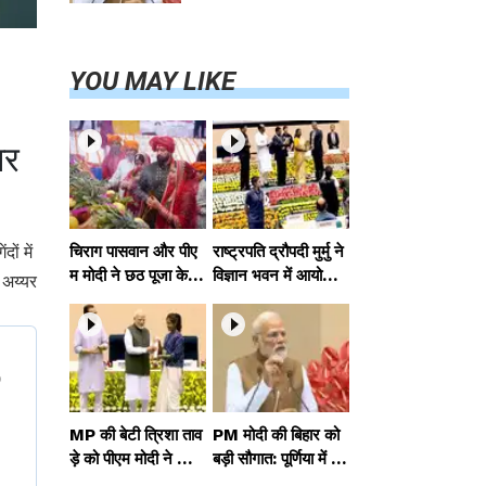
परियोजनाओं का
करेंगे लोकार्पण,
एयर कनेक्टिविटी
का नया युग शुरू
YOU MAY LIKE
आर
ों में
चिराग पासवान और पीए
राष्ट्रपति द्रौपदी मुर्मु ने
म मोदी ने छठ पूजा के स
विज्ञान भवन में आयोजित
 अय्यर
मापन पर देशवासियों को
आदि कर्मयोगी अभियान
दी शुभकामनाएं, छठी
पर राष्ट्रीय कॉन्क्लेव में
मैया से देश की समृद्धि की
मध्यप्रदेश को सम्मानित
कामना की
किया
MP की बेटी त्रिशा ताव
PM मोदी की बिहार को
ड़े को पीएम मोदी ने किया
बड़ी सौगात: पूर्णिया में 4
सम्मानित, राष्ट्रीय स्तर
0,000 करोड़ की