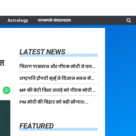
Astrology
जनसम्पर्क संचालनालय
LATEST NEWS
इस
चिराग पासवान और पीएम मोदी ने छठ
पूजा के समापन पर देशवासियों को दी
राष्ट्रपति द्रौपदी मुर्मु ने विज्ञान भवन में
शुभकामनाएं, छठी मैया से देश की समृद्धि
आयोजित आदि कर्मयोगी अभियान पर
की कामना की
MP की बेटी त्रिशा तावड़े को पीएम मोदी ने
राष्ट्रीय कॉन्क्लेव में मध्यप्रदेश को
किया सम्मानित, राष्ट्रीय स्तर पर लहराया
सम्मानित किया
PM मोदी की बिहार को बड़ी सौगात:
कौशल विकास का परचम
पूर्णिया में 40,000 करोड़ की विकास
परियोजनाओं का करेंगे लोकार्पण, एयर
कनेक्टिविटी का नया युग शुरू
FEATURED