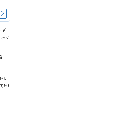
पर लहराया कौशल
विकास परियोजनाओं का
विकास का परचम
करेंगे लोकार्पण, एयर क
नेक्टिविटी का नया युग
शुरू
ं हो
े उससे
ें
िया.
बाद 50