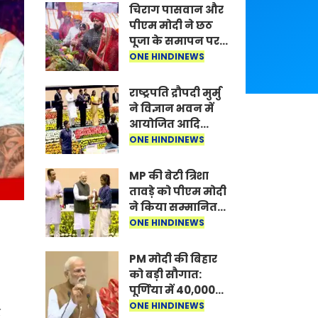
चिराग पासवान और
पीएम मोदी ने छठ
पूजा के समापन पर
देशवासियों को दी
ONE HINDINEWS
शुभकामनाएं, छठी
मैया से देश की
राष्ट्रपति द्रौपदी मुर्मु
समृद्धि की
ने विज्ञान भवन में
कामना की
आयोजित आदि
कर्मयोगी अभियान
ONE HINDINEWS
पर राष्ट्रीय कॉन्क्लेव
में मध्यप्रदेश को
MP की बेटी त्रिशा
सम्मानित किया
तावड़े को पीएम मोदी
ने किया सम्मानित,
राष्ट्रीय स्तर पर
ONE HINDINEWS
लहराया कौशल
विकास का परचम
PM मोदी की बिहार
को बड़ी सौगात:
पूर्णिया में 40,000
करोड़ की विकास
ONE HINDINEWS
र