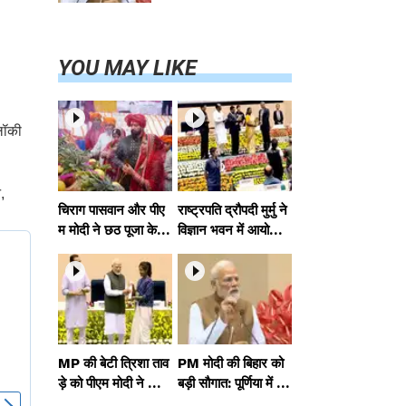
परियोजनाओं का
करेंगे लोकार्पण,
एयर कनेक्टिविटी
का नया युग शुरू
YOU MAY LIKE
 लॉकी
,
चिराग पासवान और पीए
राष्ट्रपति द्रौपदी मुर्मु ने
म मोदी ने छठ पूजा के स
विज्ञान भवन में आयोजित
मापन पर देशवासियों को
आदि कर्मयोगी अभियान
दी शुभकामनाएं, छठी
पर राष्ट्रीय कॉन्क्लेव में
मैया से देश की समृद्धि की
मध्यप्रदेश को सम्मानित
कामना की
किया
MP की बेटी त्रिशा ताव
PM मोदी की बिहार को
ड़े को पीएम मोदी ने किया
बड़ी सौगात: पूर्णिया में 4
सम्मानित, राष्ट्रीय स्तर
0,000 करोड़ की