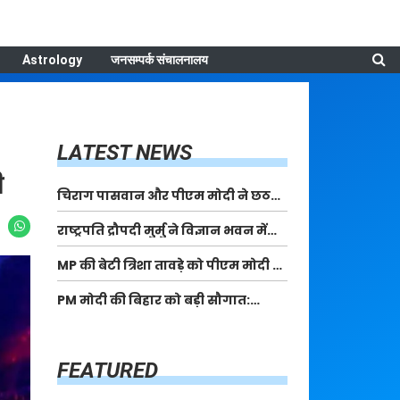
Astrology
जनसम्पर्क संचालनालय
LATEST NEWS
ी
चिराग पासवान और पीएम मोदी ने छठ
पूजा के समापन पर देशवासियों को दी
राष्ट्रपति द्रौपदी मुर्मु ने विज्ञान भवन में
शुभकामनाएं, छठी मैया से देश की समृद्धि
आयोजित आदि कर्मयोगी अभियान पर
की कामना की
MP की बेटी त्रिशा तावड़े को पीएम मोदी ने
राष्ट्रीय कॉन्क्लेव में मध्यप्रदेश को
किया सम्मानित, राष्ट्रीय स्तर पर लहराया
सम्मानित किया
PM मोदी की बिहार को बड़ी सौगात:
कौशल विकास का परचम
पूर्णिया में 40,000 करोड़ की विकास
परियोजनाओं का करेंगे लोकार्पण, एयर
कनेक्टिविटी का नया युग शुरू
FEATURED