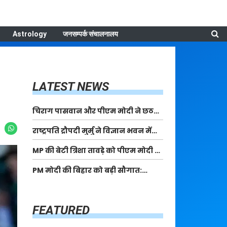
Astrology
जनसम्पर्क संचालनालय
LATEST NEWS
चिराग पासवान और पीएम मोदी ने छठ
पूजा के समापन पर देशवासियों को दी
राष्ट्रपति द्रौपदी मुर्मु ने विज्ञान भवन में
शुभकामनाएं, छठी मैया से देश की समृद्धि
आयोजित आदि कर्मयोगी अभियान पर
की कामना की
MP की बेटी त्रिशा तावड़े को पीएम मोदी ने
राष्ट्रीय कॉन्क्लेव में मध्यप्रदेश को
किया सम्मानित, राष्ट्रीय स्तर पर लहराया
सम्मानित किया
PM मोदी की बिहार को बड़ी सौगात:
कौशल विकास का परचम
पूर्णिया में 40,000 करोड़ की विकास
परियोजनाओं का करेंगे लोकार्पण, एयर
कनेक्टिविटी का नया युग शुरू
FEATURED