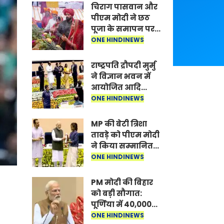
चिराग पासवान और
पीएम मोदी ने छठ
पूजा के समापन पर
देशवासियों को दी
ONE HINDINEWS
शुभकामनाएं, छठी
मैया से देश की
राष्ट्रपति द्रौपदी मुर्मु
समृद्धि की
ने विज्ञान भवन में
कामना की
आयोजित आदि
कर्मयोगी अभियान
ONE HINDINEWS
पर राष्ट्रीय कॉन्क्लेव
में मध्यप्रदेश को
MP की बेटी त्रिशा
सम्मानित किया
तावड़े को पीएम मोदी
ने किया सम्मानित,
राष्ट्रीय स्तर पर
ONE HINDINEWS
लहराया कौशल
विकास का परचम
PM मोदी की बिहार
को बड़ी सौगात:
पूर्णिया में 40,000
करोड़ की विकास
ONE HINDINEWS