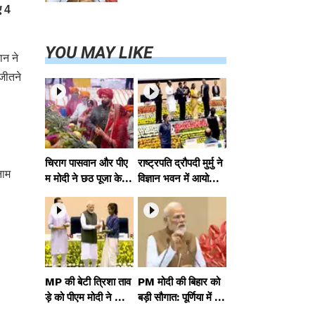
परियोजनाओं का
ए 4
करेंगे लोकार्पण,
एयर कनेक्टिविटी
का नया युग शुरू
YOU MAY LIKE
ान ने
जीतने
चिराग पासवान और पीए
राष्ट्रपति द्रौपदी मुर्मु ने
नाम
म मोदी ने छठ पूजा के स
विज्ञान भवन में आयोजित
मापन पर देशवासियों को
आदि कर्मयोगी अभियान
दी शुभकामनाएं, छठी
पर राष्ट्रीय कॉन्क्लेव में
मैया से देश की समृद्धि की
मध्यप्रदेश को सम्मानित
कामना की
किया
MP की बेटी त्रिशा ताव
PM मोदी की बिहार को
ड़े को पीएम मोदी ने किया
बड़ी सौगात: पूर्णिया में 4
सम्मानित, राष्ट्रीय स्तर
0,000 करोड़ की