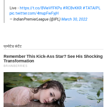
Live -
https://t.co/BVieVfFKPu
#RCBvKKR
#TATAIPL
pic.twitter.com/4mupFwFyjH
— IndianPremierLeague (@IPL)
March 30, 2022