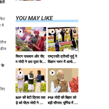
परियोजनाओं का
खेली
करेंगे लोकार्पण,
एयर कनेक्टिविटी
का नया युग शुरू
YOU MAY LIKE
 फिर
में
सीरीज
इंडीज
चिराग पासवान और पीए
राष्ट्रपति द्रौपदी मुर्मु ने
म मोदी ने छठ पूजा के स
विज्ञान भवन में आयोजित
 के
मापन पर देशवासियों को
आदि कर्मयोगी अभियान
दी शुभकामनाएं, छठी
पर राष्ट्रीय कॉन्क्लेव में
मैया से देश की समृद्धि की
मध्यप्रदेश को सम्मानित
कामना की
किया
 लिए
MP की बेटी त्रिशा ताव
PM मोदी की बिहार को
ड़े को पीएम मोदी ने किया
बड़ी सौगात: पूर्णिया में 4
सम्मानित, राष्ट्रीय स्तर
0,000 करोड़ की