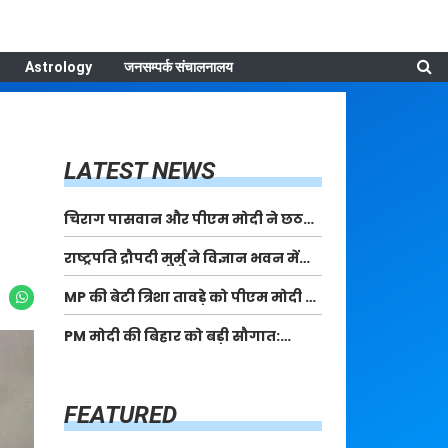
Astrology
जनसम्पर्क संचालनालय
LATEST NEWS
चिराग पासवान और पीएम मोदी ने छठ
पूजा के समापन पर देशवासियों को दी
राष्ट्रपति द्रौपदी मुर्मु ने विज्ञान भवन में
शुभकामनाएं, छठी मैया से देश की समृद्धि
आयोजित आदि कर्मयोगी अभियान पर
की कामना की
MP की बेटी त्रिशा तावड़े को पीएम मोदी ने
राष्ट्रीय कॉन्क्लेव में मध्यप्रदेश को
किया सम्मानित, राष्ट्रीय स्तर पर लहराया
सम्मानित किया
PM मोदी की बिहार को बड़ी सौगात:
कौशल विकास का परचम
पूर्णिया में 40,000 करोड़ की विकास
परियोजनाओं का करेंगे लोकार्पण, एयर
कनेक्टिविटी का नया युग शुरू
FEATURED