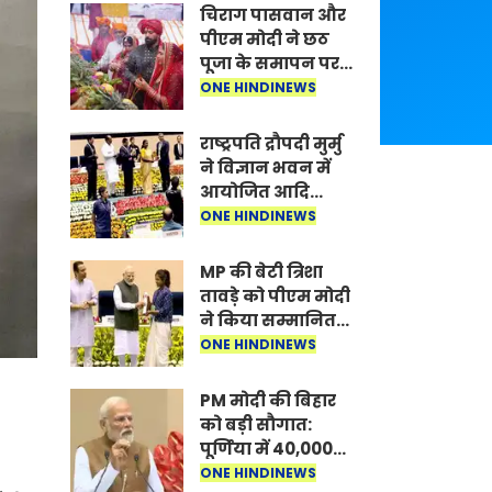
चिराग पासवान और
पीएम मोदी ने छठ
पूजा के समापन पर
देशवासियों को दी
ONE HINDINEWS
शुभकामनाएं, छठी
मैया से देश की
राष्ट्रपति द्रौपदी मुर्मु
समृद्धि की
ने विज्ञान भवन में
कामना की
आयोजित आदि
कर्मयोगी अभियान
ONE HINDINEWS
पर राष्ट्रीय कॉन्क्लेव
में मध्यप्रदेश को
MP की बेटी त्रिशा
सम्मानित किया
तावड़े को पीएम मोदी
ने किया सम्मानित,
राष्ट्रीय स्तर पर
ONE HINDINEWS
लहराया कौशल
विकास का परचम
PM मोदी की बिहार
को बड़ी सौगात:
पूर्णिया में 40,000
करोड़ की विकास
ONE HINDINEWS