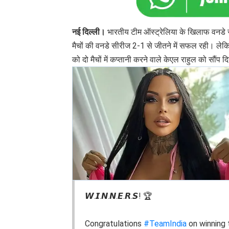
नई दिल्ली।
भारतीय टीम ऑस्ट्रेलिया के खिलाफ वनडे 
मैचों की वनडे सीरीज 2-1 से जीतने में सफल रही। लेकिन
को दो मैचों में कप्तानी करने वाले केएल राहुल को सौंप 
𝙒.𝙄.𝙉.𝙉.𝙀.𝙍.𝙎! 🏆
Congratulations
#TeamIndia
on winning 