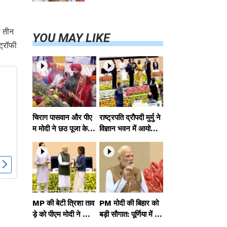
परियोजनाओं का
करेंगे लोकार्पण,
एयर कनेक्टिविटी
ा तीन
का नया युग शुरू
YOU MAY LIKE
ट्रॉफी
चिराग पासवान और पीए
राष्ट्रपति द्रौपदी मुर्मु ने
म मोदी ने छठ पूजा के स
विज्ञान भवन में आयोजित
मापन पर देशवासियों को
आदि कर्मयोगी अभियान
दी शुभकामनाएं, छठी
पर राष्ट्रीय कॉन्क्लेव में
मैया से देश की समृद्धि की
मध्यप्रदेश को सम्मानित
कामना की
किया
MP की बेटी त्रिशा ताव
PM मोदी की बिहार को
ड़े को पीएम मोदी ने किया
बड़ी सौगात: पूर्णिया में 4
सम्मानित, राष्ट्रीय स्तर
0,000 करोड़ की