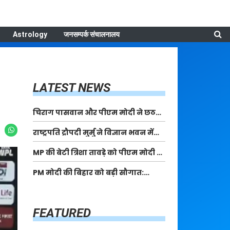
Astrology
जनसम्पर्क संचालनालय
LATEST NEWS
चिराग पासवान और पीएम मोदी ने छठ
पूजा के समापन पर देशवासियों को दी
राष्ट्रपति द्रौपदी मुर्मु ने विज्ञान भवन में
शुभकामनाएं, छठी मैया से देश की समृद्धि
आयोजित आदि कर्मयोगी अभियान पर
की कामना की
MP की बेटी त्रिशा तावड़े को पीएम मोदी ने
राष्ट्रीय कॉन्क्लेव में मध्यप्रदेश को
किया सम्मानित, राष्ट्रीय स्तर पर लहराया
सम्मानित किया
PM मोदी की बिहार को बड़ी सौगात:
कौशल विकास का परचम
पूर्णिया में 40,000 करोड़ की विकास
परियोजनाओं का करेंगे लोकार्पण, एयर
कनेक्टिविटी का नया युग शुरू
FEATURED