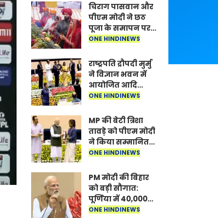
चिराग पासवान और
पीएम मोदी ने छठ
पूजा के समापन पर
देशवासियों को दी
ONE HINDINEWS
शुभकामनाएं, छठी
मैया से देश की
राष्ट्रपति द्रौपदी मुर्मु
समृद्धि की
ने विज्ञान भवन में
कामना की
आयोजित आदि
कर्मयोगी अभियान
ONE HINDINEWS
पर राष्ट्रीय कॉन्क्लेव
में मध्यप्रदेश को
MP की बेटी त्रिशा
सम्मानित किया
तावड़े को पीएम मोदी
ने किया सम्मानित,
राष्ट्रीय स्तर पर
ONE HINDINEWS
लहराया कौशल
विकास का परचम
PM मोदी की बिहार
को बड़ी सौगात:
पूर्णिया में 40,000
करोड़ की विकास
ONE HINDINEWS