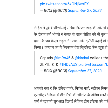
pic.twitter.com/6zONjNasFX
— BCCI (@BCCI)
September 27, 2023
रोहित ने पूर्व बीसीसीआई सचिव निरंजन शाह की ओर से 
के दौरान हर्षा भोगले ने केएल के साथ रोहित को भी बु
हालांकि जब केएल राहुल ने उनकी ओर ट्रॉफी बढ़ाई तो रो
किया। कप्तान का ये रिएक्शन देख क्रिकेट फैंस खुश हो
Captain
@ImRo45
&
@klrahul
collect t
2⃣-1⃣ 👏👏
#INDvAUS
pic.twitter.com
— BCCI (@BCCI)
September 27, 2023
आपको बता दें कि डेविड वार्नर, मिशेल मार्श, स्टीवन स्
एससीए स्टेडियम में तीन मैचों की सीरीज के अंतिम वन
शर्मा ने तूफानी शुरुआत दिलाई लेकिन टीम इंडिया की प