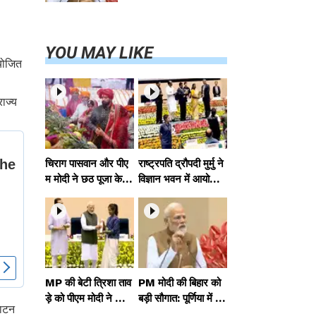
परियोजनाओं का
करेंगे लोकार्पण,
एयर कनेक्टिविटी
का नया युग शुरू
YOU MAY LIKE
आयोजित
राज्य
चिराग पासवान और पीए
राष्ट्रपति द्रौपदी मुर्मु ने
म मोदी ने छठ पूजा के स
विज्ञान भवन में आयोजित
मापन पर देशवासियों को
आदि कर्मयोगी अभियान
दी शुभकामनाएं, छठी
पर राष्ट्रीय कॉन्क्लेव में
मैया से देश की समृद्धि की
मध्यप्रदेश को सम्मानित
कामना की
किया
MP की बेटी त्रिशा ताव
PM मोदी की बिहार को
ड़े को पीएम मोदी ने किया
बड़ी सौगात: पूर्णिया में 4
घाटन
सम्मानित, राष्ट्रीय स्तर
0,000 करोड़ की