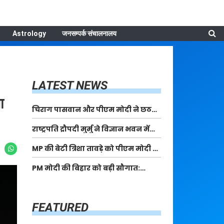
Astrology
जनसम्पर्क संचालनालय
LATEST NEWS
ा
चिराग पासवान और पीएम मोदी ने छठ
पूजा के समापन पर देशवासियों को दी
राष्ट्रपति द्रौपदी मुर्मु ने विज्ञान भवन में
शुभकामनाएं, छठी मैया से देश की समृद्धि
आयोजित आदि कर्मयोगी अभियान पर
की कामना की
MP की बेटी त्रिशा तावड़े को पीएम मोदी ने
राष्ट्रीय कॉन्क्लेव में मध्यप्रदेश को
किया सम्मानित, राष्ट्रीय स्तर पर लहराया
सम्मानित किया
PM मोदी की बिहार को बड़ी सौगात:
कौशल विकास का परचम
पूर्णिया में 40,000 करोड़ की विकास
परियोजनाओं का करेंगे लोकार्पण, एयर
कनेक्टिविटी का नया युग शुरू
FEATURED