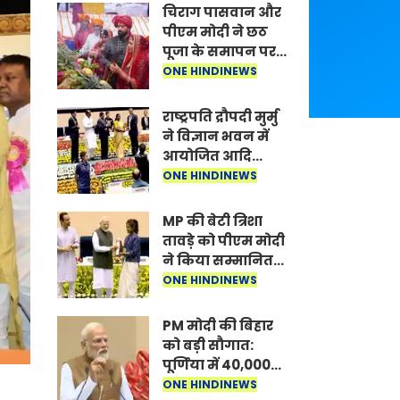
चिराग पासवान और
पीएम मोदी ने छठ
पूजा के समापन पर
देशवासियों को दी
ONE HINDINEWS
शुभकामनाएं, छठी
मैया से देश की
राष्ट्रपति द्रौपदी मुर्मु
समृद्धि की
ने विज्ञान भवन में
कामना की
आयोजित आदि
कर्मयोगी अभियान
ONE HINDINEWS
पर राष्ट्रीय कॉन्क्लेव
में मध्यप्रदेश को
MP की बेटी त्रिशा
सम्मानित किया
तावड़े को पीएम मोदी
ने किया सम्मानित,
राष्ट्रीय स्तर पर
ONE HINDINEWS
लहराया कौशल
विकास का परचम
PM मोदी की बिहार
को बड़ी सौगात:
पूर्णिया में 40,000
करोड़ की विकास
ONE HINDINEWS