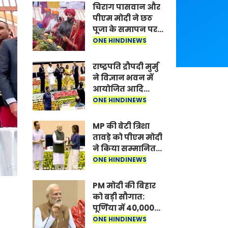
चिराग पासवान और
पीएम मोदी ने छठ
पूजा के समापन पर
देशवासियों को दी
ONE HINDINEWS
शुभकामनाएं, छठी
मैया से देश की
राष्ट्रपति द्रौपदी मुर्मु
समृद्धि की
ने विज्ञान भवन में
कामना की
आयोजित आदि
कर्मयोगी अभियान
ONE HINDINEWS
पर राष्ट्रीय कॉन्क्लेव
में मध्यप्रदेश को
MP की बेटी त्रिशा
सम्मानित किया
तावड़े को पीएम मोदी
ने किया सम्मानित,
राष्ट्रीय स्तर पर
ONE HINDINEWS
लहराया कौशल
विकास का परचम
PM मोदी की बिहार
को बड़ी सौगात:
पूर्णिया में 40,000
करोड़ की विकास
ONE HINDINEWS