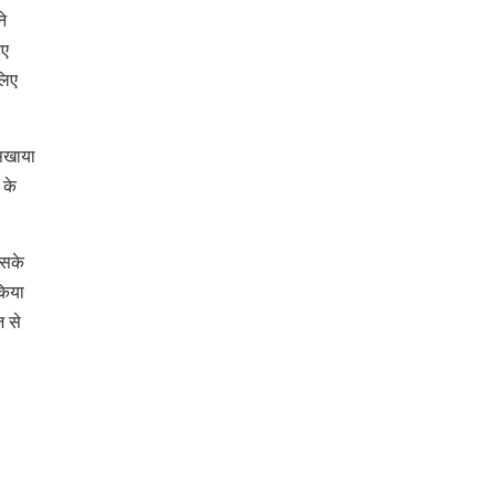
े
ुए
लिए
सिखाया
 के
इसके
किया
ज से