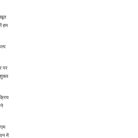
पर लहराया कौशल
विकास परियोजनाओं का
विकास का परचम
करेंगे लोकार्पण, एयर क
जबूत
नेक्टिविटी का नया युग
ें हम
शुरू
ल्प
र पर
शुक्ल
क्रिय
ने
ीएम
न में