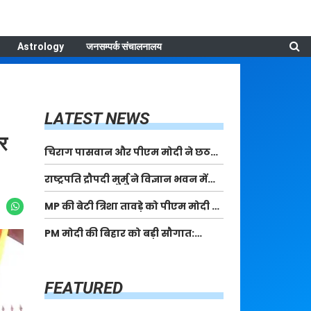
Astrology
जनसम्पर्क संचालनालय
LATEST NEWS
ार
चिराग पासवान और पीएम मोदी ने छठ
पूजा के समापन पर देशवासियों को दी
राष्ट्रपति द्रौपदी मुर्मु ने विज्ञान भवन में
शुभकामनाएं, छठी मैया से देश की समृद्धि
आयोजित आदि कर्मयोगी अभियान पर
की कामना की
MP की बेटी त्रिशा तावड़े को पीएम मोदी ने
राष्ट्रीय कॉन्क्लेव में मध्यप्रदेश को
किया सम्मानित, राष्ट्रीय स्तर पर लहराया
सम्मानित किया
PM मोदी की बिहार को बड़ी सौगात:
कौशल विकास का परचम
पूर्णिया में 40,000 करोड़ की विकास
परियोजनाओं का करेंगे लोकार्पण, एयर
कनेक्टिविटी का नया युग शुरू
FEATURED