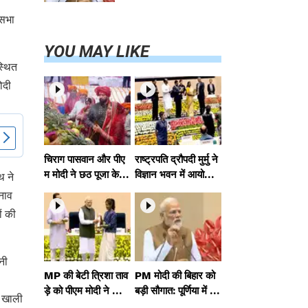
परियोजनाओं का
करेंगे लोकार्पण,
कसभा
एयर कनेक्टिविटी
का नया युग शुरू
YOU MAY LIKE
स्थित
ोदी
चिराग पासवान और पीए
राष्ट्रपति द्रौपदी मुर्मु ने
म मोदी ने छठ पूजा के स
विज्ञान भवन में आयोजित
थ ने
मापन पर देशवासियों को
आदि कर्मयोगी अभियान
नाव
दी शुभकामनाएं, छठी
पर राष्ट्रीय कॉन्क्लेव में
ों की
मैया से देश की समृद्धि की
मध्यप्रदेश को सम्मानित
कामना की
किया
नी
MP की बेटी त्रिशा ताव
PM मोदी की बिहार को
ड़े को पीएम मोदी ने किया
बड़ी सौगात: पूर्णिया में 4
े खाली
सम्मानित, राष्ट्रीय स्तर
0,000 करोड़ की