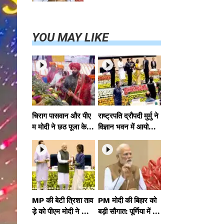
परियोजनाओं का
करेंगे लोकार्पण,
एयर कनेक्टिविटी
का नया युग शुरू
YOU MAY LIKE
चिराग पासवान और पीए
राष्ट्रपति द्रौपदी मुर्मु ने
म मोदी ने छठ पूजा के स
विज्ञान भवन में आयोजित
मापन पर देशवासियों को
आदि कर्मयोगी अभियान
दी शुभकामनाएं, छठी
पर राष्ट्रीय कॉन्क्लेव में
मैया से देश की समृद्धि की
मध्यप्रदेश को सम्मानित
कामना की
किया
MP की बेटी त्रिशा ताव
PM मोदी की बिहार को
ड़े को पीएम मोदी ने किया
बड़ी सौगात: पूर्णिया में 4
सम्मानित, राष्ट्रीय स्तर
0,000 करोड़ की