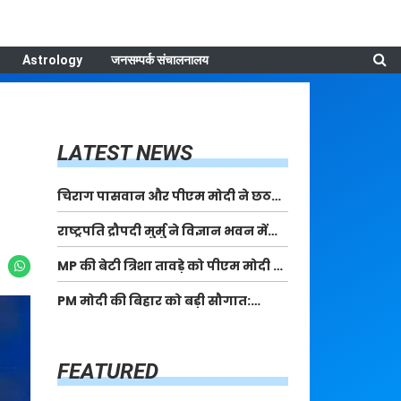
Astrology
जनसम्पर्क संचालनालय
LATEST NEWS
चिराग पासवान और पीएम मोदी ने छठ
पूजा के समापन पर देशवासियों को दी
राष्ट्रपति द्रौपदी मुर्मु ने विज्ञान भवन में
शुभकामनाएं, छठी मैया से देश की समृद्धि
आयोजित आदि कर्मयोगी अभियान पर
की कामना की
MP की बेटी त्रिशा तावड़े को पीएम मोदी ने
राष्ट्रीय कॉन्क्लेव में मध्यप्रदेश को
किया सम्मानित, राष्ट्रीय स्तर पर लहराया
सम्मानित किया
PM मोदी की बिहार को बड़ी सौगात:
कौशल विकास का परचम
पूर्णिया में 40,000 करोड़ की विकास
परियोजनाओं का करेंगे लोकार्पण, एयर
कनेक्टिविटी का नया युग शुरू
FEATURED