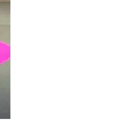
पर लहराया कौशल
विकास परियोजनाओं का
विकास का परचम
करेंगे लोकार्पण, एयर क
नेक्टिविटी का नया युग
शुरू