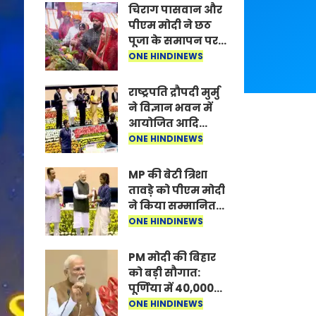
चिराग पासवान और
पीएम मोदी ने छठ
पूजा के समापन पर
देशवासियों को दी
ONE HINDINEWS
शुभकामनाएं, छठी
मैया से देश की
राष्ट्रपति द्रौपदी मुर्मु
समृद्धि की
ने विज्ञान भवन में
कामना की
आयोजित आदि
कर्मयोगी अभियान
ONE HINDINEWS
पर राष्ट्रीय कॉन्क्लेव
में मध्यप्रदेश को
MP की बेटी त्रिशा
सम्मानित किया
तावड़े को पीएम मोदी
ने किया सम्मानित,
राष्ट्रीय स्तर पर
ONE HINDINEWS
लहराया कौशल
विकास का परचम
PM मोदी की बिहार
को बड़ी सौगात:
पूर्णिया में 40,000
करोड़ की विकास
ONE HINDINEWS