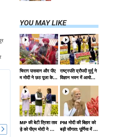
परियोजनाओं का
करेंगे लोकार्पण,
एयर कनेक्टिविटी
का नया युग शुरू
YOU MAY LIKE
पुर
र
चिराग पासवान और पीए
राष्ट्रपति द्रौपदी मुर्मु ने
म मोदी ने छठ पूजा के स
विज्ञान भवन में आयोजित
मापन पर देशवासियों को
आदि कर्मयोगी अभियान
दी शुभकामनाएं, छठी
पर राष्ट्रीय कॉन्क्लेव में
मैया से देश की समृद्धि की
मध्यप्रदेश को सम्मानित
कामना की
किया
MP की बेटी त्रिशा ताव
PM मोदी की बिहार को
ड़े को पीएम मोदी ने किया
बड़ी सौगात: पूर्णिया में 4
सम्मानित, राष्ट्रीय स्तर
0,000 करोड़ की