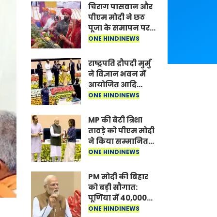
चिराग पासवान और
पीएम मोदी ने छठ
पूजा के समापन पर
देशवासियों को दी
ONE HINDINEWS
शुभकामनाएं, छठी
मैया से देश की
राष्ट्रपति द्रौपदी मुर्मु
समृद्धि की
ने विज्ञान भवन में
कामना की
आयोजित आदि
कर्मयोगी अभियान
ONE HINDINEWS
पर राष्ट्रीय कॉन्क्लेव
में मध्यप्रदेश को
MP की बेटी त्रिशा
सम्मानित किया
तावड़े को पीएम मोदी
ने किया सम्मानित,
राष्ट्रीय स्तर पर
ONE HINDINEWS
लहराया कौशल
विकास का परचम
PM मोदी की बिहार
को बड़ी सौगात:
पूर्णिया में 40,000
करोड़ की विकास
ONE HINDINEWS