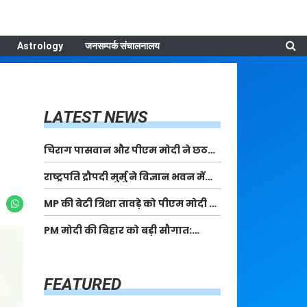
Astrology
जनसम्पर्क संचालनालय
LATEST NEWS
चिराग पासवान और पीएम मोदी ने छठ
पूजा के समापन पर देशवासियों को दी
राष्ट्रपति द्रौपदी मुर्मु ने विज्ञान भवन में
शुभकामनाएं, छठी मैया से देश की समृद्धि
आयोजित आदि कर्मयोगी अभियान पर
की कामना की
MP की बेटी त्रिशा तावड़े को पीएम मोदी ने
राष्ट्रीय कॉन्क्लेव में मध्यप्रदेश को
किया सम्मानित, राष्ट्रीय स्तर पर लहराया
सम्मानित किया
PM मोदी की बिहार को बड़ी सौगात:
कौशल विकास का परचम
पूर्णिया में 40,000 करोड़ की विकास
परियोजनाओं का करेंगे लोकार्पण, एयर
कनेक्टिविटी का नया युग शुरू
FEATURED